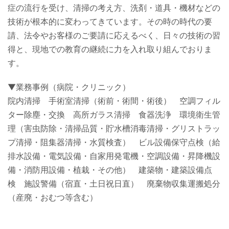
症の流行を受け、清掃の考え方、洗剤・道具・機材などの
技術が根本的に変わってきています。その時の時代の要
請、法令やお客様のご要請に応えるべく、日々の技術の習
得と、現地での教育の継続に力を入れ取り組んでおりま
す。
▼業務事例（病院・クリニック）
院内清掃 手術室清掃（術前・術間・術後） 空調フィル
ター除塵・交換 高所ガラス清掃 食器洗浄 環境衛生管
理（害虫防除・清掃品質・貯水槽消毒清掃・グリストラッ
プ清掃・阻集器清掃・水質検査） ビル設備保守点検（給
排水設備・電気設備・自家用発電機・空調設備・昇降機設
備・消防用設備・植栽・その他） 建築物・建築設備点
検 施設警備（宿直・土日祝日直） 廃棄物収集運搬処分
（産廃・おむつ等含む）