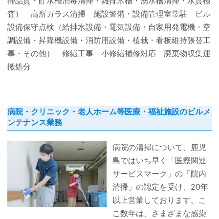
掃品質・貯水槽消毒清掃・雑排水槽・湧水槽清掃・水質検
査） 高所ガラス清掃 施設警備・設備管理室常駐 ビル
設備保守点検（給排水設備・電気設備・自家用発電機・空
調設備・昇降機設備・消防用設備・植栽・看板維持張替工
事・その他） 修繕工事 小修繕補修対応 廃棄物収集運
搬処分
病院・クリニック・老人ホーム等医療・福祉施設のビルメ
ンテナンス業務
病院の清掃について、鹿児
島ではいち早く「医療関連
サービスマーク」の「院内
清掃」の認定を受け、20年
以上営業しております。こ
こ数年は、さまざまな感染